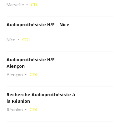
Marseille
CDI
Audioprothésiste H/F – Nice
Nice
CDI
Audioprothésiste H/F –
Alençon
Alençon
CDI
Recherche Audioprothésiste à
la Réunion
Réunion
CDI