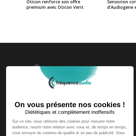
Oticon renforce son offre
Sensorion conf
premium avec Oticon Verit
d’Audiogene 
Fondée et dirigée par le groupe Press Optic,
Fréquence Audio couvre l'actualité du secteur de
l'audiologie au quotidien.