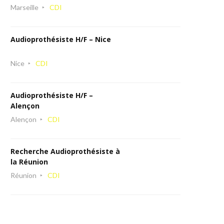
Marseille
CDI
Audioprothésiste H/F – Nice
Nice
CDI
Audioprothésiste H/F –
Alençon
Alençon
CDI
Recherche Audioprothésiste à
la Réunion
Réunion
CDI