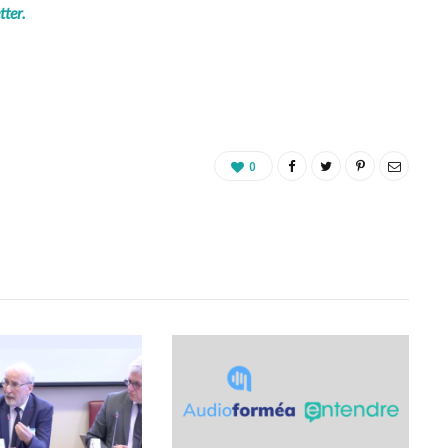
tter.
0