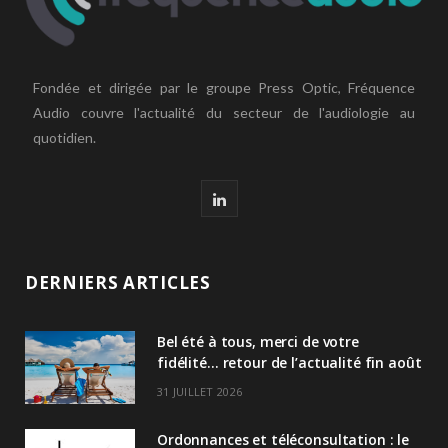
Fondée et dirigée par le groupe Press Optic, Fréquence
Audio couvre l'actualité du secteur de l'audiologie au
quotidien.
L
i
n
DERNIERS ARTICLES
k
Bel été à tous, merci de votre
e
fidélité… retour de l’actualité fin août
d
31 JUILLET 2026
I
Ordonnances et téléconsultation : le