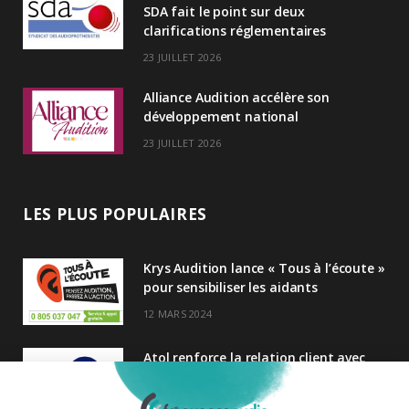
n
SDA fait le point sur deux
clarifications réglementaires
23 JUILLET 2026
Alliance Audition accélère son
développement national
23 JUILLET 2026
LES PLUS POPULAIRES
Krys Audition lance « Tous à l’écoute »
pour sensibiliser les aidants
12 MARS 2024
Atol renforce la relation client avec
une nouvelle campagne axée sur la
satisfaction