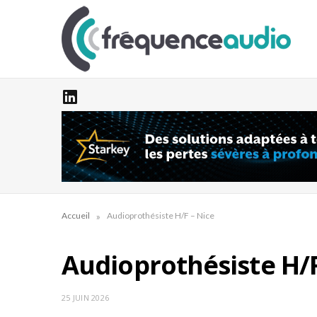
»
Accueil
Audioprothésiste H/F – Nice
Audioprothésiste H/F
25 JUIN 2026