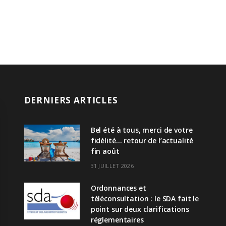
DERNIERS ARTICLES
Bel été à tous, merci de votre
fidélité… retour de l’actualité
fin août
31 JUILLET 2026
Ordonnances et
téléconsultation : le SDA fait le
point sur deux clarifications
réglementaires