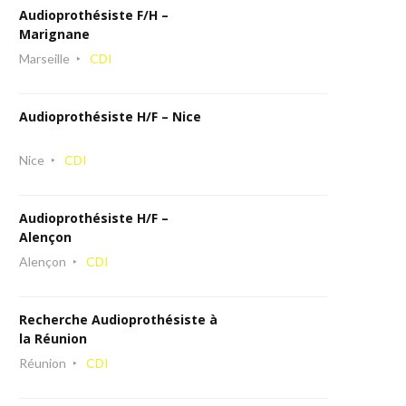
Audioprothésiste F/H –
Marignane
Marseille
CDI
Audioprothésiste H/F – Nice
Nice
CDI
Audioprothésiste H/F –
Alençon
Alençon
CDI
Recherche Audioprothésiste à
la Réunion
Réunion
CDI