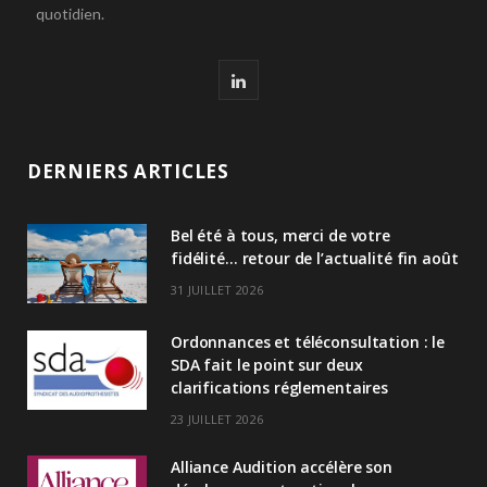
quotidien.
L
i
n
DERNIERS ARTICLES
k
Bel été à tous, merci de votre
e
fidélité… retour de l’actualité fin août
d
31 JUILLET 2026
I
Ordonnances et téléconsultation : le
n
SDA fait le point sur deux
clarifications réglementaires
23 JUILLET 2026
Alliance Audition accélère son