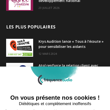
développement national
23 JUILLET 2026
LES PLUS POPULAIRES
Krys Audition lance « Tous à l’écoute »
pour sensibiliser les aidants
12 MARS 2024
Atol renforce la relation client avec
une nouvelle campagne axée sur la
satisfaction
25 FÉVRIER 2025
Nouveau Directeur Général chez
Audition Conseil
27 MARS 2024