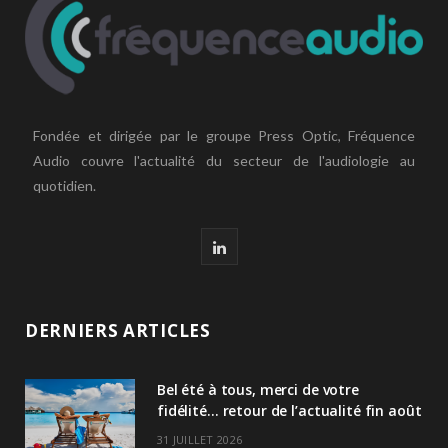
Fondée et dirigée par le groupe Press Optic, Fréquence
Audio couvre l'actualité du secteur de l'audiologie au
quotidien.
L
i
n
DERNIERS ARTICLES
k
Bel été à tous, merci de votre
e
fidélité… retour de l’actualité fin août
d
31 JUILLET 2026