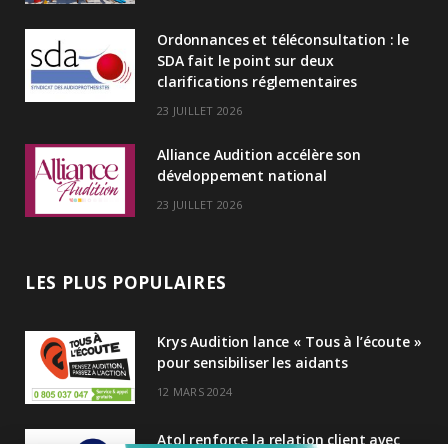
I
Ordonnances et téléconsultation : le
n
SDA fait le point sur deux
clarifications réglementaires
23 JUILLET 2026
Alliance Audition accélère son
développement national
23 JUILLET 2026
LES PLUS POPULAIRES
Krys Audition lance « Tous à l’écoute »
pour sensibiliser les aidants
12 MARS 2024
Atol renforce la relation client avec