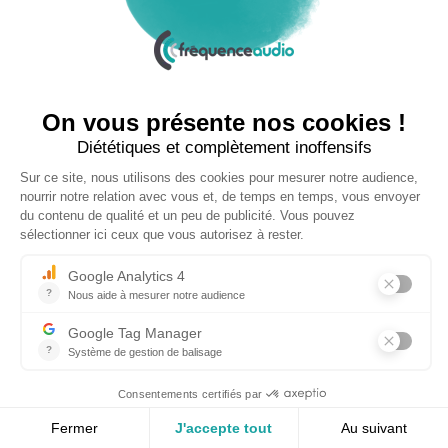
une nouvelle campagne axée sur la
satisfaction
25 FÉVRIER 2025
Nouveau Directeur Général chez
Audition Conseil
27 MARS 2024
Copyright © 2026 | Tous droits réservés |
Contact
|
Mentions légales
|
Politique de confidentialité
|
Plan du site
| Site réalisé par
Visiperf
et
Mediapost
RETOUR HAUT