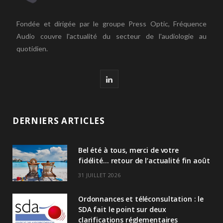
Fondée et dirigée par le groupe Press Optic, Fréquence
Audio couvre l'actualité du secteur de l'audiologie au
quotidien.
L
i
n
DERNIERS ARTICLES
k
Bel été à tous, merci de votre
e
fidélité… retour de l’actualité fin août
d
31 JUILLET 2026
I
Ordonnances et téléconsultation : le
n
SDA fait le point sur deux
clarifications réglementaires