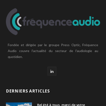
Fondée et dirigée par le groupe Press Optic, Fréquence
Audio couvre l'actualité du secteur de l'audiologie au
quotidien.
L
i
n
DERNIERS ARTICLES
k
Bel été à tous, merci de votre