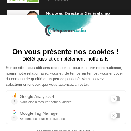
Nouveau Directeur Général chez
Audition Conseil
27 MARS 2024
Atol renforce la relation client avec
une nouvelle campagne axée sur la
satisfaction
25 FÉVRIER 2025
Copyright © 2026 | Tous droits réservés |
Contact
|
Mentions légales
|
Politique de confidentialité
|
Plan du site
| Site réalisé par
Visiperf
et
Mediapost