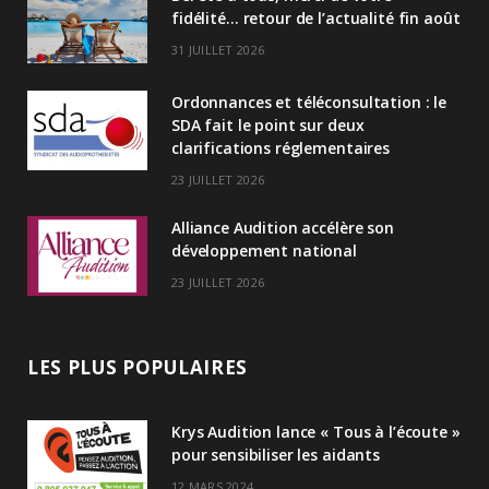
e
fidélité… retour de l’actualité fin août
d
31 JUILLET 2026
I
Ordonnances et téléconsultation : le
n
SDA fait le point sur deux
clarifications réglementaires
23 JUILLET 2026
Alliance Audition accélère son
développement national
23 JUILLET 2026
LES PLUS POPULAIRES
Krys Audition lance « Tous à l’écoute »
pour sensibiliser les aidants
12 MARS 2024