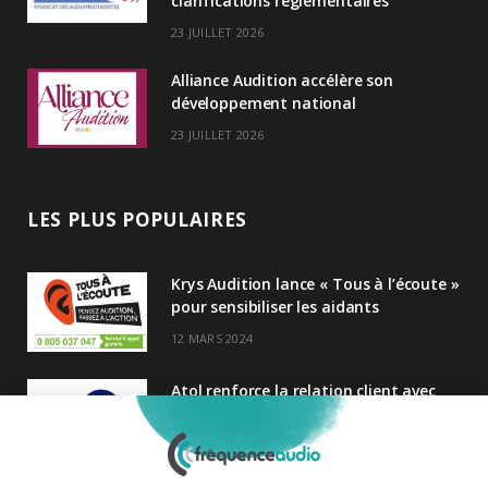
clarifications réglementaires
23 JUILLET 2026
Alliance Audition accélère son
développement national
23 JUILLET 2026
LES PLUS POPULAIRES
Krys Audition lance « Tous à l’écoute »
pour sensibiliser les aidants
12 MARS 2024
Atol renforce la relation client avec
une nouvelle campagne axée sur la
satisfaction
25 FÉVRIER 2025