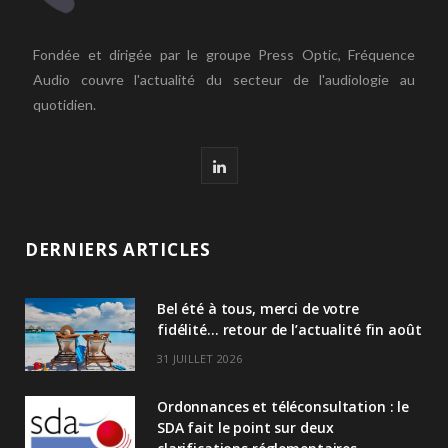
Fondée et dirigée par le groupe Press Optic, Fréquence
Audio couvre l'actualité du secteur de l'audiologie au
quotidien.
L
i
n
DERNIERS ARTICLES
k
Bel été à tous, merci de votre
e
fidélité… retour de l’actualité fin août
d
31 JUILLET 2026
I
Ordonnances et téléconsultation : le
n
SDA fait le point sur deux