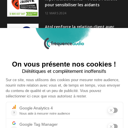
pour sensibiliser les aidants
12 MARS 2024
Atol renforce la relation client avec
une nouvelle campagne axée sur la
satisfaction
25 FÉVRIER 2025
Nouveau Directeur Général chez
Audition Conseil
27 MARS 2024
Copyright © 2026 | Tous droits réservés |
Contact
|
Mentions légales