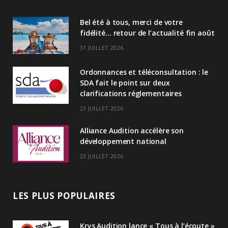
k
Bel été à tous, merci de votre
e
fidélité… retour de l’actualité fin août
d
31 JUILLET 2026
I
Ordonnances et téléconsultation : le
n
SDA fait le point sur deux
clarifications réglementaires
23 JUILLET 2026
Alliance Audition accélère son
développement national
23 JUILLET 2026
LES PLUS POPULAIRES
Krys Audition lance « Tous à l’écoute »