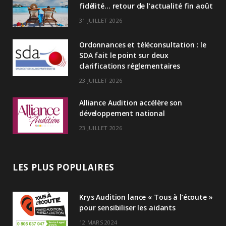
fidélité… retour de l’actualité fin août
d
31 JUILLET 2026
I
Ordonnances et téléconsultation : le
n
SDA fait le point sur deux
clarifications réglementaires
23 JUILLET 2026
Alliance Audition accélère son
développement national
23 JUILLET 2026
LES PLUS POPULAIRES
Krys Audition lance « Tous à l’écoute »
pour sensibiliser les aidants
12 MARS 2024