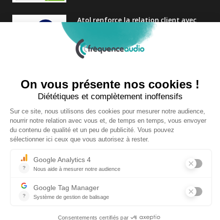
Atol renforce la relation client avec
une nouvelle campagne axée sur la
satisfaction
25 FÉVRIER 2025
Nouveau Directeur Général chez
Audition Conseil
27 MARS 2024
Copyright © 2026 | Tous droits réservés |
Contact
|
Mentions légales
|
Politique de confidentialité
|
Plan du site
| Site réalisé par
Visiperf
et
Mediapost