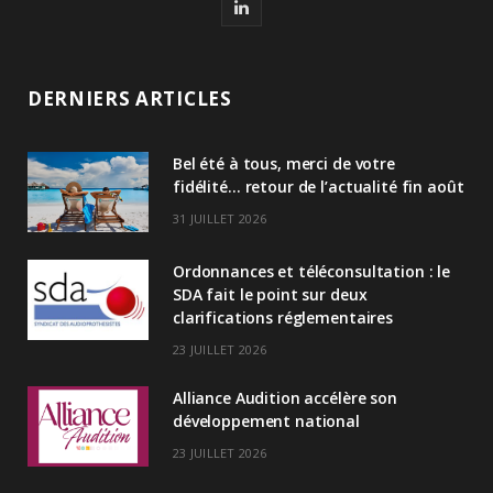
L
i
n
DERNIERS ARTICLES
k
Bel été à tous, merci de votre
e
fidélité… retour de l’actualité fin août
d
31 JUILLET 2026
I
Ordonnances et téléconsultation : le
n
SDA fait le point sur deux
clarifications réglementaires
23 JUILLET 2026
Alliance Audition accélère son
développement national
23 JUILLET 2026