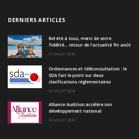
i
n
DERNIERS ARTICLES
k
Bel été à tous, merci de votre
e
fidélité… retour de l’actualité fin août
d
31 JUILLET 2026
I
Ordonnances et téléconsultation : le
n
SDA fait le point sur deux
clarifications réglementaires
23 JUILLET 2026
Alliance Audition accélère son
développement national
23 JUILLET 2026