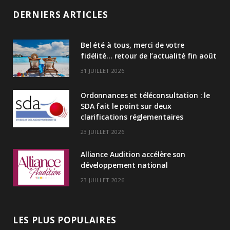
n
DERNIERS ARTICLES
k
Bel été à tous, merci de votre
e
fidélité… retour de l’actualité fin août
d
31 JUILLET 2026
I
Ordonnances et téléconsultation : le
n
SDA fait le point sur deux
clarifications réglementaires
23 JUILLET 2026
Alliance Audition accélère son
développement national
23 JUILLET 2026
LES PLUS POPULAIRES