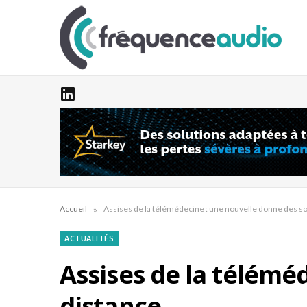
»
Accueil
Assises de la télémédecine : une nouvelle donne des so
ACTUALITÉS
Assises de la télémé
distance