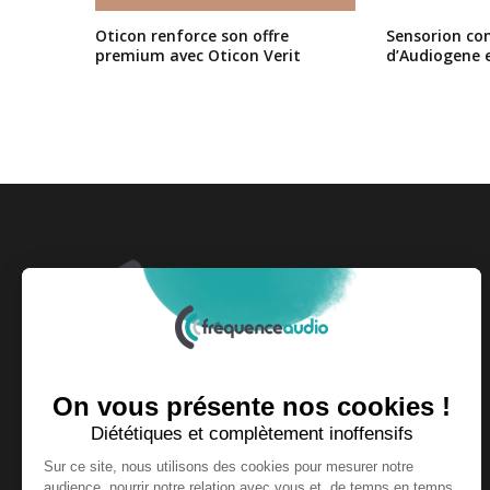
Oticon renforce son offre
Sensorion conf
premium avec Oticon Verit
d’Audiogene 
Fondée et dirigée par le groupe Press Optic,
Fréquence Audio couvre l'actualité du secteur de
l'audiologie au quotidien.