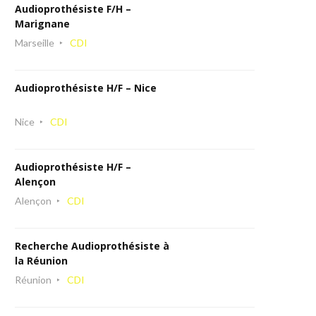
Audioprothésiste F/H –
Marignane
Marseille
CDI
Audioprothésiste H/F – Nice
Nice
CDI
Audioprothésiste H/F –
Alençon
Alençon
CDI
Recherche Audioprothésiste à
la Réunion
Réunion
CDI