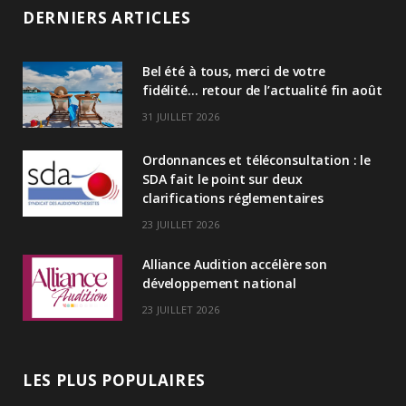
n
DERNIERS ARTICLES
k
Bel été à tous, merci de votre
e
fidélité… retour de l’actualité fin août
d
31 JUILLET 2026
I
Ordonnances et téléconsultation : le
n
SDA fait le point sur deux
clarifications réglementaires
23 JUILLET 2026
Alliance Audition accélère son
développement national
23 JUILLET 2026
LES PLUS POPULAIRES