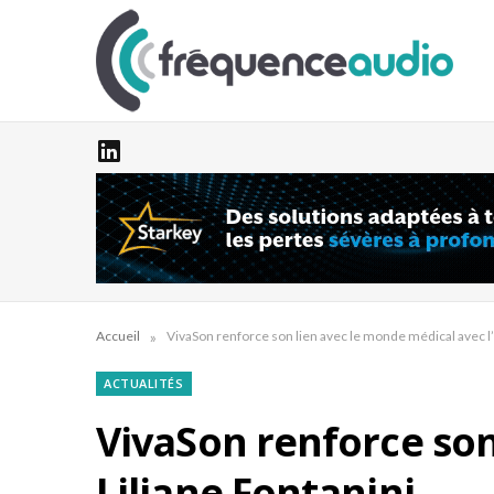
»
Accueil
VivaSon renforce son lien avec le monde médical avec l’
ACTUALITÉS
VivaSon renforce son
Liliane Fontanini