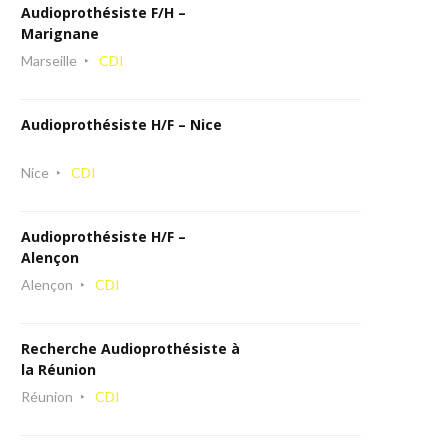
Audioprothésiste F/H –
Marignane
Marseille
CDI
Audioprothésiste H/F – Nice
Nice
CDI
Audioprothésiste H/F –
Alençon
Alençon
CDI
Recherche Audioprothésiste à
la Réunion
Réunion
CDI