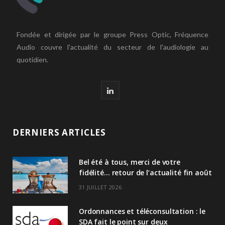
Fondée et dirigée par le groupe Press Optic, Fréquence
Audio couvre l'actualité du secteur de l'audiologie au
quotidien.
L
i
n
DERNIERS ARTICLES
k
Bel été à tous, merci de votre
e
fidélité… retour de l’actualité fin août
d
31 JUILLET 2026
I
Ordonnances et téléconsultation : le
n
SDA fait le point sur deux