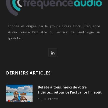
Fondée et dirigée par le groupe Press Optic, Fréquence
Audio couvre l'actualité du secteur de l'audiologie au
quotidien.
L
i
n
DERNIERS ARTICLES
k
Bel été à tous, merci de votre
e
fidélité… retour de l’actualité fin août
d
31 JUILLET 2026
I