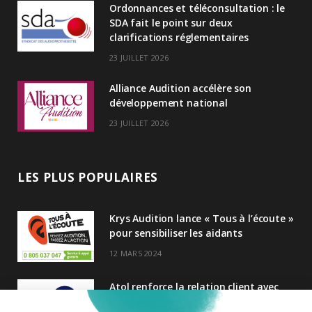
Ordonnances et téléconsultation : le
n
SDA fait le point sur deux
clarifications réglementaires
23 JUILLET 2026
Alliance Audition accélère son
développement national
23 JUILLET 2026
LES PLUS POPULAIRES
Krys Audition lance « Tous à l’écoute »
pour sensibiliser les aidants
12 MARS 2024
Atol renforce la relation client avec
une nouvelle campagne axée sur la