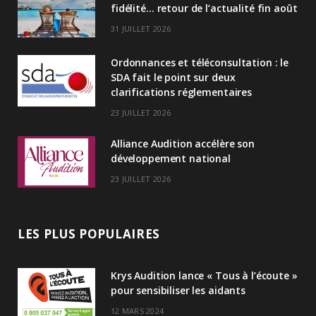
fidélité… retour de l’actualité fin août
d
31 JUILLET 2026
I
Ordonnances et téléconsultation : le
n
SDA fait le point sur deux
clarifications réglementaires
23 JUILLET 2026
Alliance Audition accélère son
développement national
23 JUILLET 2026
LES PLUS POPULAIRES
Krys Audition lance « Tous à l’écoute »
pour sensibiliser les aidants
12 MARS 2024