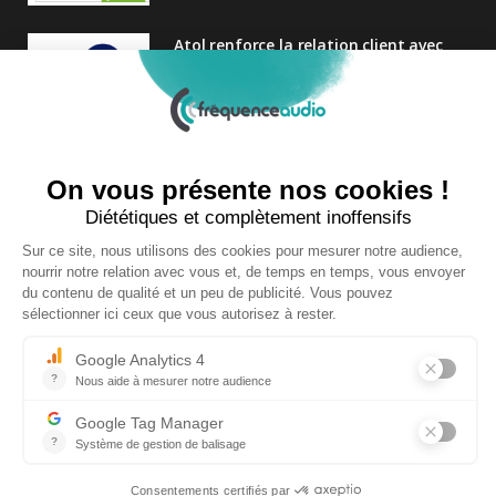
Atol renforce la relation client avec
une nouvelle campagne axée sur la
satisfaction
25 FÉVRIER 2025
Nouveau Directeur Général chez
Audition Conseil
27 MARS 2024
Copyright © 2026 | Tous droits réservés |
Contact
|
Mentions légales
|
Politique de confidentialité
|
Plan du site
| Site réalisé par
Visiperf
et
Mediapost