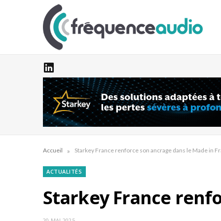
»
Accueil
Starkey France renforce son ancrage dans le Made in F
ACTUALITÉS
Starkey France renfo
20 MAI 2025