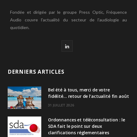
Fondée et dirigée par le groupe Press Optic, Fréquence
Audio couvre l'actualité du secteur de l'audiologie au
quotidien.
L
i
n
DERNIERS ARTICLES
k
Bel été à tous, merci de votre
e
fidélité… retour de l’actualité fin août
d
31 JUILLET 2026
I
Ordonnances et téléconsultation : le
n
SDA fait le point sur deux
clarifications réglementaires