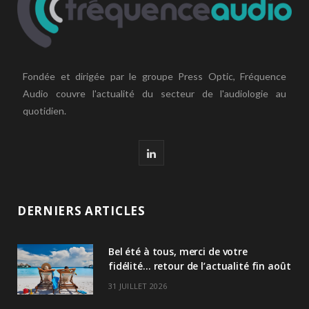
Fondée et dirigée par le groupe Press Optic, Fréquence
Audio couvre l'actualité du secteur de l'audiologie au
quotidien.
L
i
n
DERNIERS ARTICLES
k
Bel été à tous, merci de votre
e
fidélité… retour de l’actualité fin août
d
31 JUILLET 2026
I