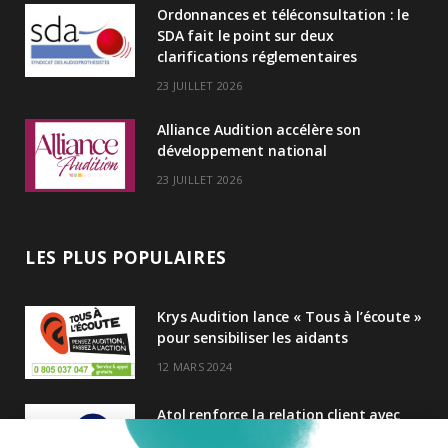
Ordonnances et téléconsultation : le
n
SDA fait le point sur deux
clarifications réglementaires
23 JUILLET 2026
Alliance Audition accélère son
développement national
23 JUILLET 2026
LES PLUS POPULAIRES
Krys Audition lance « Tous à l’écoute »
pour sensibiliser les aidants
12 MARS 2024
Atol renforce la relation client avec
une nouvelle campagne axée sur la