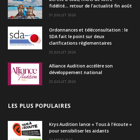
e
fidélité… retour de l’actualité fin août
d
31 JUILLET 2026
I
Ordonnances et téléconsultation : le
n
SDA fait le point sur deux
clarifications réglementaires
23 JUILLET 2026
Alliance Audition accélère son
développement national
23 JUILLET 2026
LES PLUS POPULAIRES
Krys Audition lance « Tous à l’écoute »
pour sensibiliser les aidants
12 MARS 2024