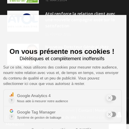
Atol renforce la relation client avec
une nouvelle campagne axée sur la
satisfaction
25 FÉVRIER 2025
Nouveau Directeur Général chez
Audition Conseil
27 MARS 2024
Copyright © 2026 | Tous droits réservés |
Contact
|
Mentions légales
|
Politique de confidentialité
|
Plan du site
| Site réalisé par
Visiperf
et
Mediapost