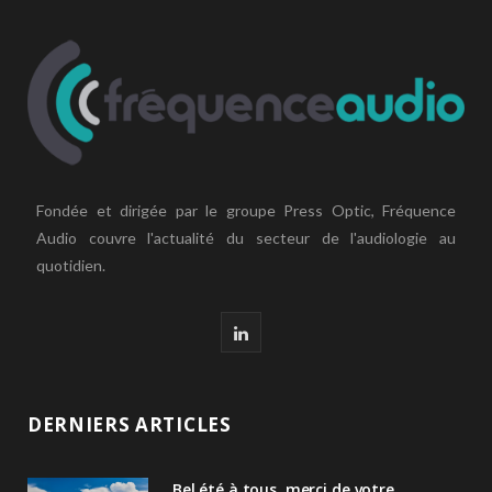
Fondée et dirigée par le groupe Press Optic, Fréquence
Audio couvre l'actualité du secteur de l'audiologie au
quotidien.
L
i
n
DERNIERS ARTICLES
k
Bel été à tous, merci de votre