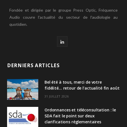
Fondée et dirigée par le groupe Press Optic, Fréquence
Audio couvre l'actualité du secteur de l'audiologie au
quotidien.
L
i
n
DERNIERS ARTICLES
k
Bel été à tous, merci de votre
e
fidélité… retour de l’actualité fin août
d
31 JUILLET 2026
I
Ordonnances et téléconsultation : le
n
SDA fait le point sur deux
clarifications réglementaires