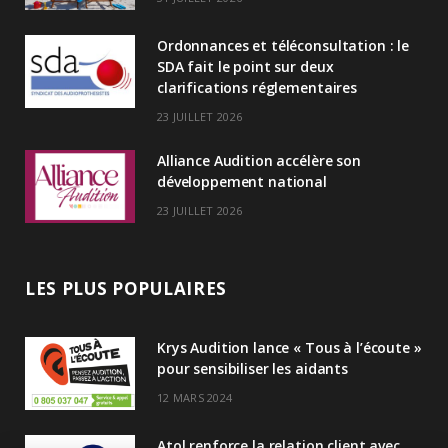
I
Ordonnances et téléconsultation : le
n
SDA fait le point sur deux
clarifications réglementaires
23 JUILLET 2026
Alliance Audition accélère son
développement national
23 JUILLET 2026
LES PLUS POPULAIRES
Krys Audition lance « Tous à l’écoute »
pour sensibiliser les aidants
12 MARS 2024
Atol renforce la relation client avec