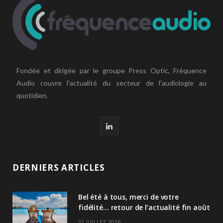
Fondée et dirigée par le groupe Press Optic, Fréquence
Audio couvre l'actualité du secteur de l'audiologie au
quotidien.
L
i
n
DERNIERS ARTICLES
k
Bel été à tous, merci de votre
e
fidélité… retour de l’actualité fin août
d
31 JUILLET 2026