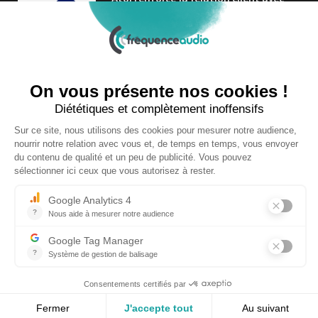
une nouvelle campagne axée sur la
satisfaction
25 FÉVRIER 2025
Nouveau Directeur Général chez
Audition Conseil
27 MARS 2024
Copyright © 2026 | Tous droits réservés |
Contact
|
Mentions légales
|
Politique de confidentialité
|
Plan du site
| Site réalisé par
Visiperf
et
Mediapost
RETOUR HAUT