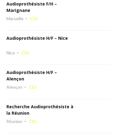
Audioprothésiste F/H –
Marignane
Marseille
CDI
Audioprothésiste H/F – Nice
Nice
CDI
Audioprothésiste H/F –
Alençon
Alençon
CDI
Recherche Audioprothésiste à
la Réunion
Réunion
CDI