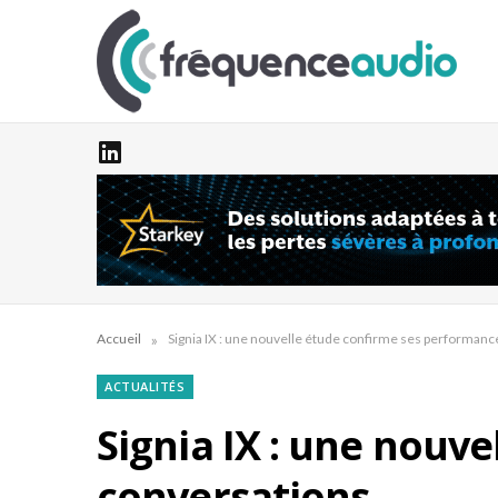
»
Accueil
Signia IX : une nouvelle étude confirme ses performanc
ACTUALITÉS
Signia IX : une nouv
conversations