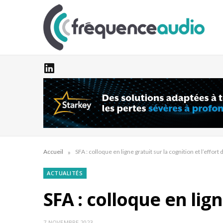
»
Accueil
SFA : colloque en ligne gratuit sur la cognition et l’effort
ACTUALITÉS
SFA : colloque en lign
7 NOVEMBRE 2023