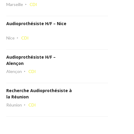
Marseille
CDI
Audioprothésiste H/F – Nice
Nice
CDI
Audioprothésiste H/F –
Alençon
Alençon
CDI
Recherche Audioprothésiste à
la Réunion
Réunion
CDI