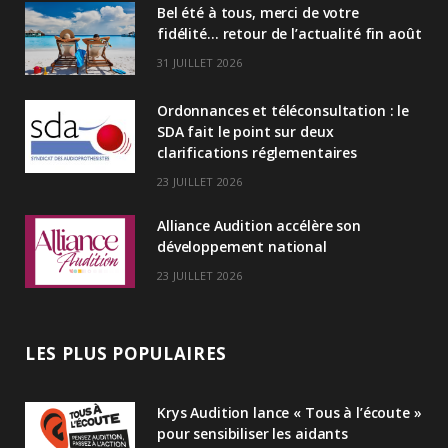
Bel été à tous, merci de votre
e
fidélité… retour de l’actualité fin août
d
31 JUILLET 2026
I
Ordonnances et téléconsultation : le
n
SDA fait le point sur deux
clarifications réglementaires
23 JUILLET 2026
Alliance Audition accélère son
développement national
23 JUILLET 2026
LES PLUS POPULAIRES
Krys Audition lance « Tous à l’écoute »
pour sensibiliser les aidants