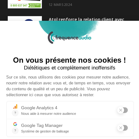
12 MARS 2024
Atol renforce la relation client avec
une nouvelle campagne axée sur la
satisfaction
25 FÉVRIER 2025
Nouveau Directeur Général chez
Audition Conseil
27 MARS 2024
Copyright © 2026 | Tous droits réservés |
Contact
|
Mentions légales
|
Politique de confidentialité
|
Plan du site
| Site réalisé par
Visiperf
et
Mediapost