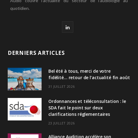
Audio couvre l'actualité du secteur de l'audiologie au
quotidien.
L
i
n
DERNIERS ARTICLES
k
Bel été à tous, merci de votre
e
fidélité… retour de l’actualité fin août
d
31 JUILLET 2026
I
Ordonnances et téléconsultation : le
n
SDA fait le point sur deux
clarifications réglementaires
23 JUILLET 2026
Alliance Audition accélère son