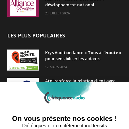
développement national
23 JUILLET 2026
LES PLUS POPULAIRES
Krys Audition lance « Tous à l’écoute »
pour sensibiliser les aidants
12 MARS 2024
Atol renforce la relation client avec
une nouvelle campagne axée sur la
satisfaction
25 FÉVRIER 2025
Nouveau Directeur Général chez
Audition Conseil
27 MARS 2024