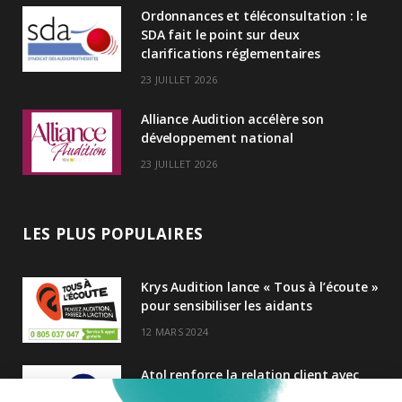
Ordonnances et téléconsultation : le
n
SDA fait le point sur deux
clarifications réglementaires
23 JUILLET 2026
Alliance Audition accélère son
développement national
23 JUILLET 2026
LES PLUS POPULAIRES
Krys Audition lance « Tous à l’écoute »
pour sensibiliser les aidants
12 MARS 2024
Atol renforce la relation client avec
une nouvelle campagne axée sur la