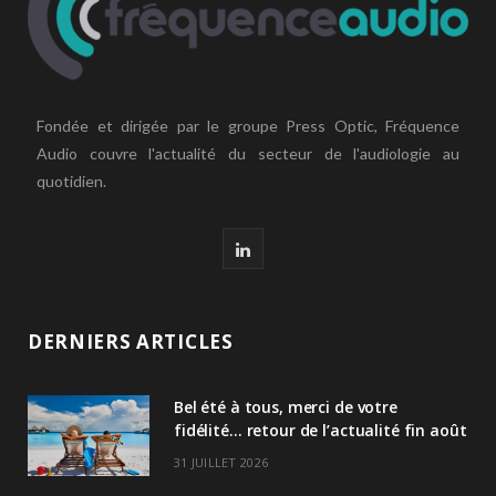
Fondée et dirigée par le groupe Press Optic, Fréquence
Audio couvre l'actualité du secteur de l'audiologie au
quotidien.
L
i
n
DERNIERS ARTICLES
k
Bel été à tous, merci de votre
e
fidélité… retour de l’actualité fin août
d
31 JUILLET 2026
I