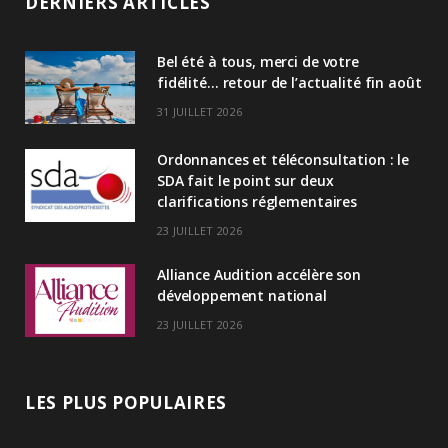
DERNIERS ARTICLES
k
Bel été à tous, merci de votre
e
fidélité… retour de l’actualité fin août
d
31 JUILLET 2026
I
Ordonnances et téléconsultation : le
n
SDA fait le point sur deux
clarifications réglementaires
23 JUILLET 2026
Alliance Audition accélère son
développement national
23 JUILLET 2026
LES PLUS POPULAIRES