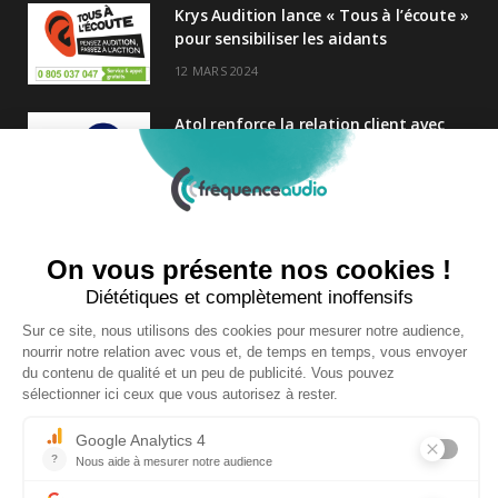
Krys Audition lance « Tous à l’écoute »
pour sensibiliser les aidants
12 MARS 2024
Atol renforce la relation client avec
une nouvelle campagne axée sur la
satisfaction
25 FÉVRIER 2025
Nouveau Directeur Général chez
Audition Conseil
27 MARS 2024
Copyright © 2026 | Tous droits réservés |
Contact
|
Mentions légales