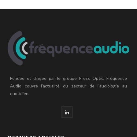
Fondée et dirigée par le groupe Press Optic, Fréquence
Audio couvre l'actualité du secteur de l'audiologie au
quotidien.
L
i
n