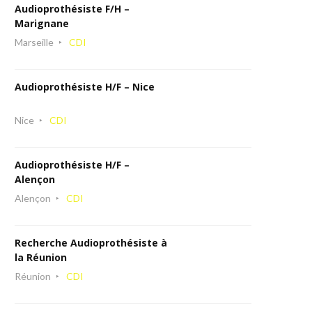
Audioprothésiste F/H –
Marignane
Marseille
CDI
Audioprothésiste H/F – Nice
Nice
CDI
Audioprothésiste H/F –
Alençon
Alençon
CDI
Recherche Audioprothésiste à
la Réunion
Réunion
CDI