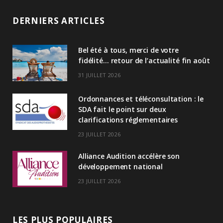
n
DERNIERS ARTICLES
k
Bel été à tous, merci de votre
e
fidélité… retour de l’actualité fin août
d
31 JUILLET 2026
I
Ordonnances et téléconsultation : le
n
SDA fait le point sur deux
clarifications réglementaires
23 JUILLET 2026
Alliance Audition accélère son
développement national
23 JUILLET 2026
LES PLUS POPULAIRES