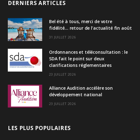
DERNIERS ARTICLES
k
Bel été à tous, merci de votre
e
fidélité… retour de l’actualité fin août
d
31 JUILLET 2026
I
Ordonnances et téléconsultation : le
n
SDA fait le point sur deux
clarifications réglementaires
23 JUILLET 2026
Alliance Audition accélère son
développement national
23 JUILLET 2026
LES PLUS POPULAIRES