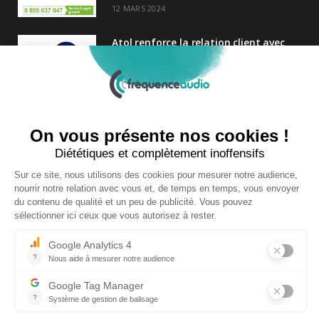
12 MARS 2024
Atol renforce la relation client avec
une nouvelle campagne axée sur la
satisfaction
25 FÉVRIER 2025
Nouveau Directeur Général chez
Audition Conseil
27 MARS 2024
Copyright © 2026 | Tous droits réservés |
Contact
|
Mentions légales
|
Politique de confidentialité
|
Plan du site
| Site réalisé par
Visiperf
et
Mediapost