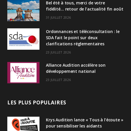
Bel été à tous, merci de votre
e
fidélité… retour de l’actualité fin août
d
31 JUILLET 2026
I
Ordonnances et téléconsultation : le
n
SDA fait le point sur deux
clarifications réglementaires
23 JUILLET 2026
Alliance Audition accélère son
développement national
23 JUILLET 2026
LES PLUS POPULAIRES
Krys Audition lance « Tous à l’écoute »
pour sensibiliser les aidants