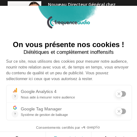
Nouveau Directeur Général chez
Audition Conseil
27 MARS 2024
Atol renforce la relation client avec
une nouvelle campagne axée sur la
satisfaction
25 FÉVRIER 2025
Copyright © 2026 | Tous droits réservés |
Contact
|
Mentions légales
|
Politique de confidentialité
|
Plan du site
| Site réalisé par
Visiperf
et
Mediapost
RETOUR HAUT