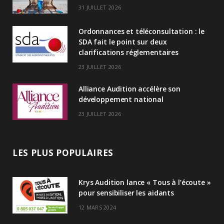
d
31 JUILLET 2026
I
Ordonnances et téléconsultation : le
n
SDA fait le point sur deux
clarifications réglementaires
23 JUILLET 2026
Alliance Audition accélère son
développement national
23 JUILLET 2026
LES PLUS POPULAIRES
Krys Audition lance « Tous à l’écoute »
pour sensibiliser les aidants
12 MARS 2024