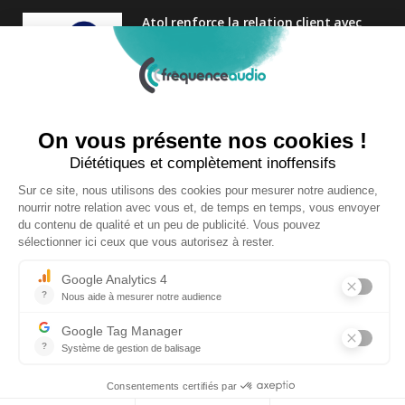
Atol renforce la relation client avec
une nouvelle campagne axée sur la
satisfaction
25 FÉVRIER 2025
Nouveau Directeur Général chez
Audition Conseil
27 MARS 2024
Copyright © 2026 | Tous droits réservés |
Contact
|
Mentions légales
|
Politique de confidentialité
|
Plan du site
| Site réalisé par
Visiperf
et
Mediapost
RETOUR HAUT