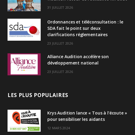
d
31 JUILLET 2026
I
Ordonnances et téléconsultation : le
n
SDA fait le point sur deux
clarifications réglementaires
23 JUILLET 2026
Alliance Audition accélère son
développement national
23 JUILLET 2026
LES PLUS POPULAIRES
Krys Audition lance « Tous à l’écoute »
pour sensibiliser les aidants
12 MARS 2024