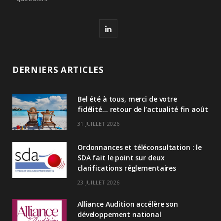
L
i
n
DERNIERS ARTICLES
k
Bel été à tous, merci de votre
e
fidélité… retour de l’actualité fin août
d
31 JUILLET 2026
I
Ordonnances et téléconsultation : le
n
SDA fait le point sur deux
clarifications réglementaires
23 JUILLET 2026
Alliance Audition accélère son
développement national