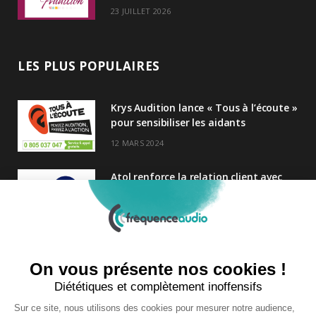
23 JUILLET 2026
LES PLUS POPULAIRES
Krys Audition lance « Tous à l’écoute »
pour sensibiliser les aidants
12 MARS 2024
Atol renforce la relation client avec
une nouvelle campagne axée sur la
satisfaction
25 FÉVRIER 2025
Nouveau Directeur Général chez
Audition Conseil
27 MARS 2024