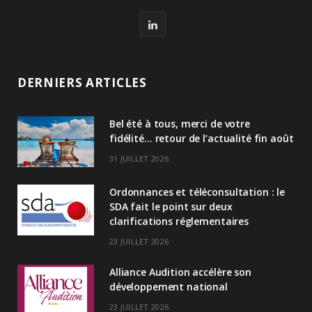
L
i
n
DERNIERS ARTICLES
k
Bel été à tous, merci de votre
e
fidélité… retour de l’actualité fin août
d
31 JUILLET 2026
I
Ordonnances et téléconsultation : le
n
SDA fait le point sur deux
clarifications réglementaires
23 JUILLET 2026
Alliance Audition accélère son
développement national
23 JUILLET 2026