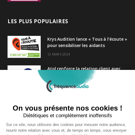
LES PLUS POPULAIRES
Krys Audition lance « Tous à l’écoute »
pour sensibiliser les aidants
12 MARS 2024
Atol renforce la relation client avec
une nouvelle campagne axée sur la
satisfaction
25 FÉVRIER 2025
Nouveau Directeur Général chez
Audition Conseil
27 MARS 2024