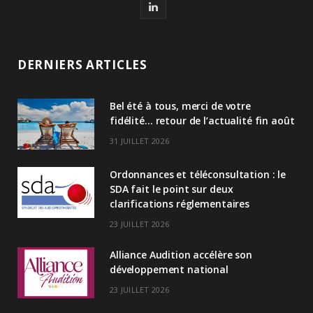
L
i
n
DERNIERS ARTICLES
k
Bel été à tous, merci de votre
e
fidélité… retour de l’actualité fin août
d
31 JUILLET 2026
I
Ordonnances et téléconsultation : le
n
SDA fait le point sur deux
clarifications réglementaires
23 JUILLET 2026
Alliance Audition accélère son
développement national
23 JUILLET 2026