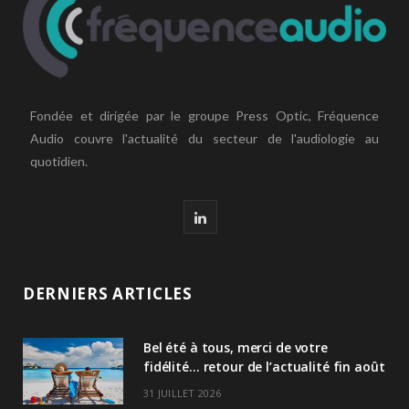
Fondée et dirigée par le groupe Press Optic, Fréquence
Audio couvre l'actualité du secteur de l'audiologie au
quotidien.
L
i
n
DERNIERS ARTICLES
k
Bel été à tous, merci de votre
e
fidélité… retour de l’actualité fin août
d
31 JUILLET 2026