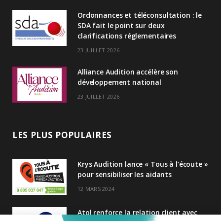
I
Ordonnances et téléconsultation : le
n
SDA fait le point sur deux
clarifications réglementaires
23 JUILLET 2026
Alliance Audition accélère son
développement national
23 JUILLET 2026
LES PLUS POPULAIRES
Krys Audition lance « Tous à l’écoute »
pour sensibiliser les aidants
12 MARS 2024
Atol renforce la relation client avec