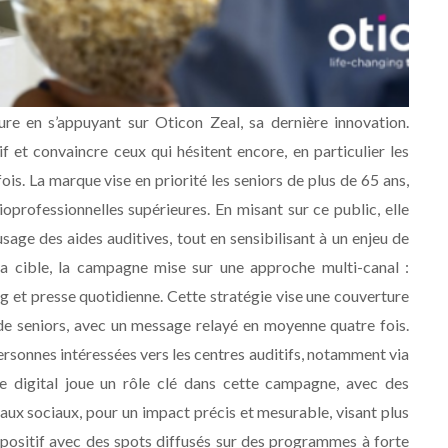
e en s’appuyant sur Oticon Zeal, sa dernière innovation.
if et convaincre ceux qui hésitent encore, en particulier les
ois. La marque vise en priorité les seniors de plus de 65 ans,
oprofessionnelles supérieures. En misant sur ce public, elle
’usage des aides auditives, tout en sensibilisant à un enjeu de
a cible, la campagne mise sur une approche multi-canal :
ing et presse quotidienne. Cette stratégie vise une couverture
s de seniors, avec un message relayé en moyenne quatre fois.
ersonnes intéressées vers les centres auditifs, notamment via
Le digital joue un rôle clé dans cette campagne, avec des
seaux sociaux, pour un impact précis et mesurable, visant plus
spositif avec des spots diffusés sur des programmes à forte