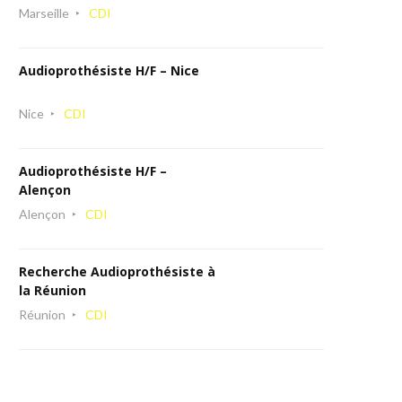
Marseille
CDI
Audioprothésiste H/F – Nice
Nice
CDI
Audioprothésiste H/F –
Alençon
Alençon
CDI
Recherche Audioprothésiste à
la Réunion
Réunion
CDI