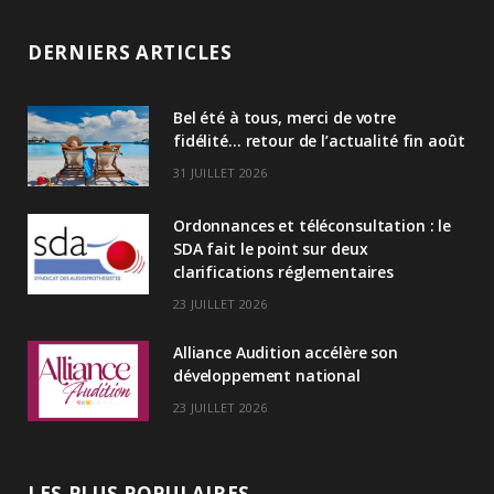
i
n
DERNIERS ARTICLES
k
Bel été à tous, merci de votre
e
fidélité… retour de l’actualité fin août
d
31 JUILLET 2026
I
Ordonnances et téléconsultation : le
n
SDA fait le point sur deux
clarifications réglementaires
23 JUILLET 2026
Alliance Audition accélère son
développement national
23 JUILLET 2026
LES PLUS POPULAIRES