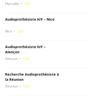
Marseille
CDI
Audioprothésiste H/F – Nice
Nice
CDI
Audioprothésiste H/F –
Alençon
Alençon
CDI
Recherche Audioprothésiste à
la Réunion
Réunion
CDI