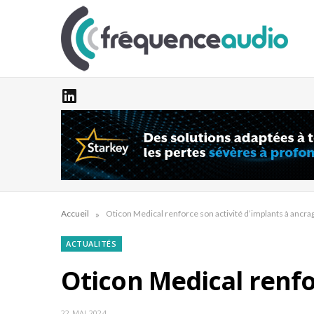
»
Accueil
Oticon Medical renforce son activité d’implants à ancr
ACTUALITÉS
Oticon Medical renfo
22 MAI 2024