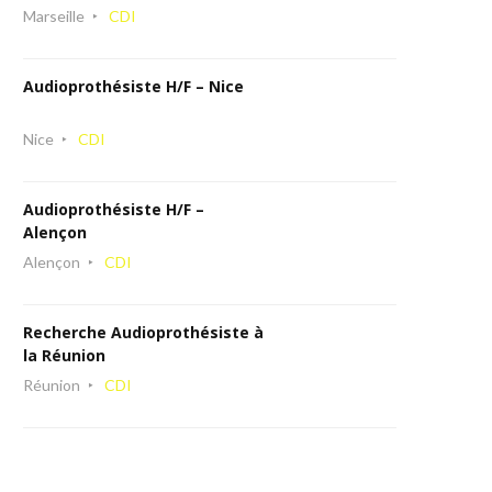
Marseille
CDI
Audioprothésiste H/F – Nice
Nice
CDI
Audioprothésiste H/F –
Alençon
Alençon
CDI
Recherche Audioprothésiste à
la Réunion
Réunion
CDI