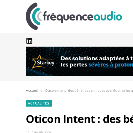
»
Accueil
Oticon Intent : des bénéfices cliniques avérés chez les
ACTUALITÉS
Oticon Intent : des b
12 JANVIER 2026