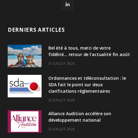
L
i
n
DERNIERS ARTICLES
k
Bel été à tous, merci de votre
e
fidélité… retour de l’actualité fin août
d
31 JUILLET 2026
I
Ordonnances et téléconsultation : le
n
SDA fait le point sur deux
clarifications réglementaires
23 JUILLET 2026
Alliance Audition accélère son
développement national
23 JUILLET 2026