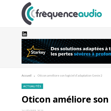
»
Accueil
Oticon améliore son logiciel d’adaptation Genie 2
ACTUALITÉS
Oticon améliore son 
24 FÉVRIER 2025