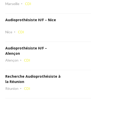
Marseille
CDI
Audioprothésiste H/F – Nice
Nice
CDI
Audioprothésiste H/F –
Alençon
Alençon
CDI
Recherche Audioprothésiste à
la Réunion
Réunion
CDI