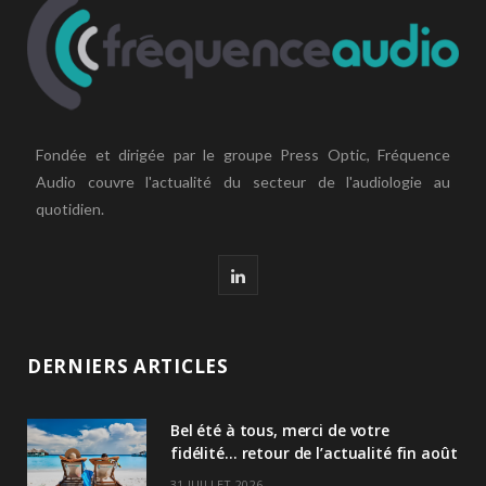
Fondée et dirigée par le groupe Press Optic, Fréquence
Audio couvre l'actualité du secteur de l'audiologie au
quotidien.
L
i
n
DERNIERS ARTICLES
k
Bel été à tous, merci de votre
e
fidélité… retour de l’actualité fin août
d
31 JUILLET 2026