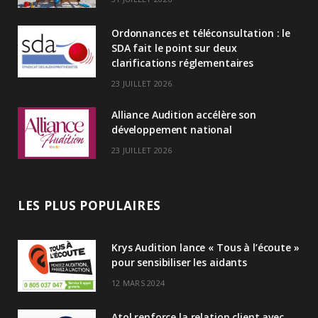
I
Ordonnances et téléconsultation : le
n
SDA fait le point sur deux
clarifications réglementaires
23 JUILLET 2026
Alliance Audition accélère son
développement national
23 JUILLET 2026
LES PLUS POPULAIRES
Krys Audition lance « Tous à l’écoute »
pour sensibiliser les aidants
12 MARS 2024
Atol renforce la relation client avec