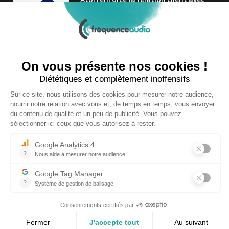
une nouvelle campagne axée sur la
satisfaction
25 FÉVRIER 2025
Nouveau Directeur Général chez
Audition Conseil
27 MARS 2024
Copyright © 2026 | Tous droits réservés |
Contact
|
Mentions légales
|
Politique de confidentialité
|
Plan du site
| Site réalisé par
Visiperf
et
Mediapost
RETOUR HAUT