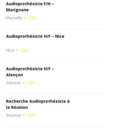
Audioprothésiste F/H –
Marignane
Marseille
CDI
Audioprothésiste H/F – Nice
Nice
CDI
Audioprothésiste H/F –
Alençon
Alençon
CDI
Recherche Audioprothésiste à
la Réunion
Réunion
CDI