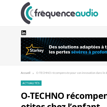
»
Accueil
O-TECHNO récompensée pour son innovation dans le dép
ACTUALITÉS
O-TECHNO récompensé
otites chez l’enfant